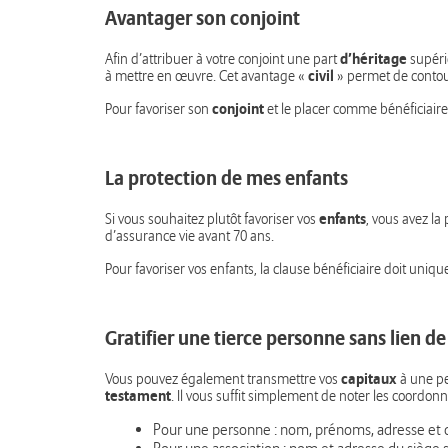
Avantager son conjoint
d’héritage
Afin d’attribuer à votre conjoint une part
supéri
civil
à mettre en œuvre. Cet avantage «
» permet de contou
conjoint
Pour favoriser son
et le placer comme bénéficiaire 
La protection de mes enfants
enfants
Si vous souhaitez plutôt favoriser vos
, vous avez la
d’assurance vie avant 70 ans.
Pour favoriser vos enfants, la clause bénéficiaire doit uni
Gratifier une tierce personne sans lien d
capitaux
Vous pouvez également transmettre vos
à une pe
testament
. Il vous suffit simplement de noter les coordonn
Pour une personne : nom, prénoms, adresse et d