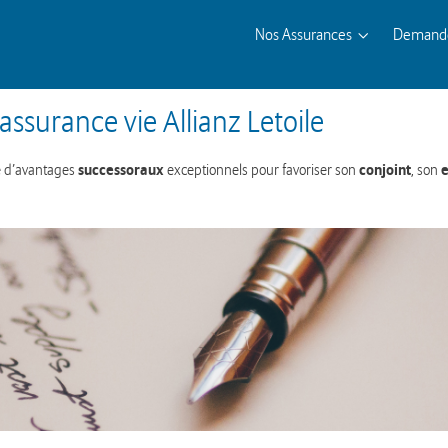
Nos Assurances
Demande
assurance vie Allianz Letoile
successoraux
conjoint
e
e d’avantages
exceptionnels pour favoriser son
, son