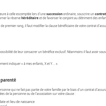
succession
contrat
eure à celle escomptée lors d’une
ordinaire, souscrire un
héréditaire
rner la réserve
et de favoriser le conjoint au détriment des enfan
de premier rang, il faut modifier la clause bénéficiaire de votre contrat d’assu
 possibilité de leur consacrer un bénéfice exclusif. Néanmoins il faut avoir sousc
quement indiquer « à mes enfants, X et Y… ».
e parenté
rsonne qui ne fait pas partie de votre famille par le biais d’un contrat d’assu
ées de la personne ou de l’association sur votre clause :
ate et lieu de naissance