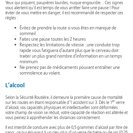
Yeux qui piquent, paupières lourdes, nuque engourdie… Ces signes
vous alertent qu’il est temps de vous arrêter faire une pause ! Pour
éviter de vous mettre en danger, il est recommandé de respecter ces
règles :
Évitez de prendre la route si vous êtes en manque de
sommeil
Faites une pause toutes les 2 heures
Respectez les limitations de vitesse : une conduite trop
rapide vous fatiguera d’autant plus que le cerveau doit
traiter un plus grand nombre d’information en un temps
minimum
Ne prenez pas de médicaments pouvant entraîner une
somnolence au volant.
L’alcool
Selon la Sécurité Routière, il demeure la première cause de mortalité
er
sur les routes en étant responsable d’1 accident sur 3. Dès le 1
verre
d’alcool, vos capacités physiques et intellectuelles sont déformées :
votre champ de vision se réduit, votre capacité de réaction est altérée et
vous peinez à appréhender les distances correctement.
Il est interdit de conduire avec plus de 0,5 grammes d’alcool par litre de
sang : ce qui équivaut à un peu plus d’un verre de bière ou de vin (0,25