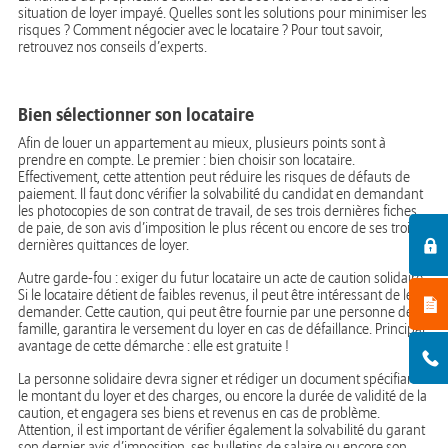
situation de loyer impayé. Quelles sont les solutions pour minimiser les
risques ? Comment négocier avec le locataire ? Pour tout savoir,
retrouvez nos conseils d’experts.
Bien sélectionner son locataire
Afin de louer un appartement au mieux, plusieurs points sont à
prendre en compte. Le premier : bien choisir son locataire.
Effectivement, cette attention peut réduire les risques de défauts de
paiement. Il faut donc vérifier la solvabilité du candidat en demandant
les photocopies de son contrat de travail, de ses trois dernières fiches
de paie, de son avis d’imposition le plus récent ou encore de ses trois
dernières quittances de loyer.
Autre garde-fou : exiger du futur locataire un acte de caution solidaire.
Si le locataire détient de faibles revenus, il peut être intéressant de le
demander. Cette caution, qui peut être fournie par une personne de sa
famille, garantira le versement du loyer en cas de défaillance. Principal
avantage de cette démarche : elle est gratuite !
La personne solidaire devra signer et rédiger un document spécifiant
le montant du loyer et des charges, ou encore la durée de validité de la
caution, et engagera ses biens et revenus en cas de problème.
Attention, il est important de vérifier également la solvabilité du garant
son dernier avis d’imposition, ses bulletins de salaire ou encore son