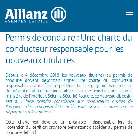
Permis de conduire : Une charte du
conducteur responsable pour les
nouveaux titulaires
Depuis le 4 décembre 2018, les nouveaux titulaires du permis de
conduire doivent désormais signer une charte du conducteur
responsable, visant à faire respecter certains engagements en mesure
de prévention afin de responsabiliser les jeunes conducteurs, selon le
ministère de l’Intérieur. Selon la Sécurité Routière, ce nouveau dispositif
sert à
« faire prendre conscience aux conducteurs novices de
l’ampleur des responsabilités qu’ils vont devoir assumer en se
déplaçant sur les routes ».
Cette charte est devenue un préalable indispensable lors de
l’obtention du certificat provisoire permettant d’accéder au permis de
conduire définitif.