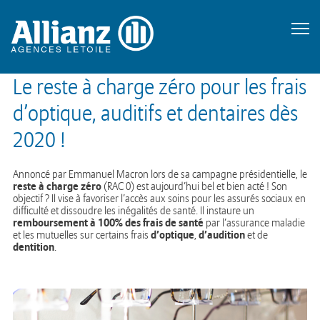
Le reste à charge zéro pour les frais
d’optique, auditifs et dentaires dès
2020 !
Annoncé par Emmanuel Macron lors de sa campagne présidentielle, le
reste à charge zéro
(RAC 0) est aujourd’hui bel et bien acté ! Son
objectif ? Il vise à favoriser l’accès aux soins pour les assurés sociaux en
difficulté et dissoudre les inégalités de santé. Il instaure un
remboursement à 100% des frais de santé
par l’assurance maladie
d’optique
d’audition
et les mutuelles sur certains frais
,
et de
dentition
.