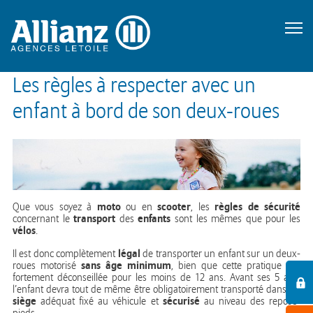
Les règles à respecter avec un
enfant à bord de son deux-roues
moto
scooter
règles de sécurité
Que vous soyez à
ou en
, les
transport
enfants
concernant le
des
sont les mêmes que pour les
vélos
.
légal
Il est donc complètement
de transporter un enfant sur un deux-
sans âge minimum
roues motorisé
, bien que cette pratique soit
fortement déconseillée pour les moins de 12 ans. Avant ses 5 ans,
l’enfant devra tout de même être obligatoirement transporté dans un
siège
sécurisé
adéquat fixé au véhicule et
au niveau des repose-