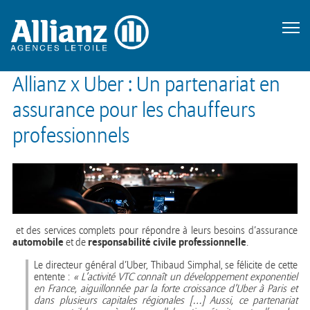
Allianz x Uber : Un partenariat en
assurance pour les chauffeurs
professionnels
et des services complets pour répondre à leurs besoins d’assurance
automobile
responsabilité civile professionnelle
et de
.
Le directeur général d’Uber, Thibaud Simphal, se félicite de cette
entente :
« L’activité VTC connaît un développement exponentiel
en France, aiguillonnée par la forte croissance d’Uber à Paris et
dans plusieurs capitales régionales […] Aussi, ce partenariat