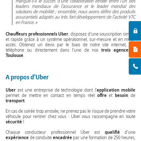
marque-t-il le succès d’une collaboration étroite entre l’un des
leaders mondiaux de l’assurance et le leader mondial des
solutions de mobilité ; ensemble, nous avons défini des produits
assurantiels adaptés au très fort développement de l’activité VTC
en France. »
Chauffeurs professionnels Uber
, disposez d’une souscription simple
et rapide grâce à un système opérationnel, sur-mesure et en multi-
accès. Obtenez un devis par le biais de notre site internet, par
trois agences
téléphone ou directement dans l’une de nos
à
Toulouse
.
A propos d’Uber
Uber
application mobile
est une entreprise de technologie dont l’
offre
besoin
permet de mettre en contact en temps réel
et
de
transport
.
En cas de soirée trop arrosée, ne prenez pas le risque de prendre votre
véhicule pour rentrer chez vous : Uber vous raccompagne en toute
sécurité
!
qualifié
Chaque conducteur professionnel Uber est
d’une
expérience
encadrée
de conduite
par une formation de 250 heures,