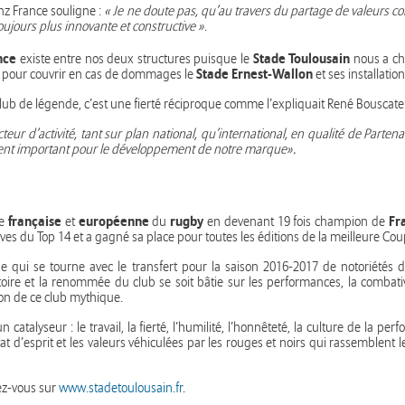
nz France souligne :
« Je ne doute pas, qu’au travers du partage de valeurs co
oujours plus innovante et constructive »
.
nce
Stade Toulousain
existe entre nos deux structures puisque le
nous a ch
Stade Ernest-Wallon
ue pour couvrir en cas de dommages le
et ses installation
club de légende, c’est une fierté réciproque comme l’expliquait René Bouscatel
eur d’activité, tant sur plan national, qu’international, en qualité de Parte
ment important pour le développement de notre marque».
française
européenne
rugby
Fr
ce
et
du
en devenant 19 fois champion de
ives du Top 14 et a gagné sa place pour toutes les éditions de la meilleure Co
age qui se tourne avec le transfert pour la saison 2016-2017 de notoriétés
ire et la renommée du club se soit bâtie sur les performances, la combativit
ion de ce club mythique.
 catalyseur : le travail, la fierté, l’humilité, l’honnêteté, la culture de la p
tat d’esprit et les valeurs véhiculées par les rouges et noirs qui rassemblent
dez-vous sur
www.stadetoulousain.fr
.