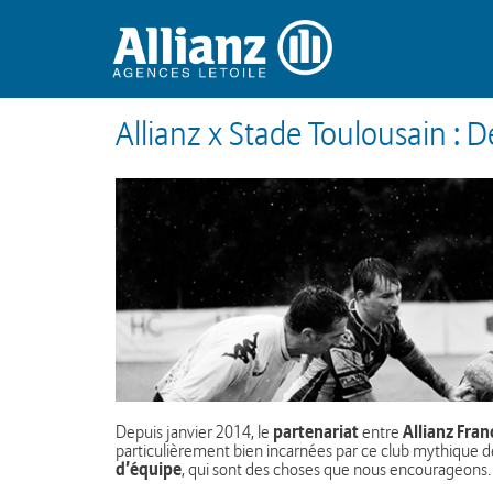
Allianz x Stade Toulousain : 
partenariat
Allianz Fran
Depuis janvier 2014, le
entre
particulièrement bien incarnées par ce club mythique 
d’équipe
, qui sont des choses que nous encourageons.