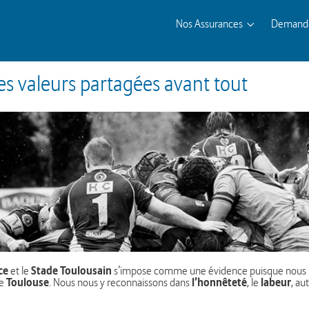
Nos Assurances
Demande
Des valeurs partagées avant tout
ce
Stade Toulousain
et le
s’impose comme une évidence puisque nous pa
Toulouse
l’honnêteté
labeur
de
. Nous nous y reconnaissons dans
, le
, au