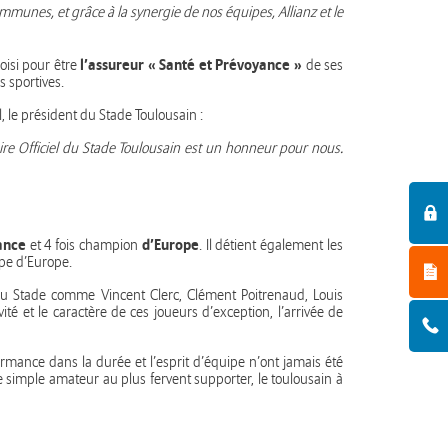
mmunes, et grâce à la synergie de nos équipes, Allianz et le
l’assureur « Santé et Prévoyance »
oisi pour être
de ses
s sportives.
, le président du Stade Toulousain :
naire Officiel du Stade Toulousain est un honneur pour nous.
ance
d’Europe
et 4 fois champion
. Il détient également les
upe d’Europe.
 du Stade comme Vincent Clerc, Clément Poitrenaud, Louis
é et le caractère de ces joueurs d’exception, l’arrivée de
erformance dans la durée et l’esprit d’équipe n’ont jamais été
 le simple amateur au plus fervent supporter, le toulousain à