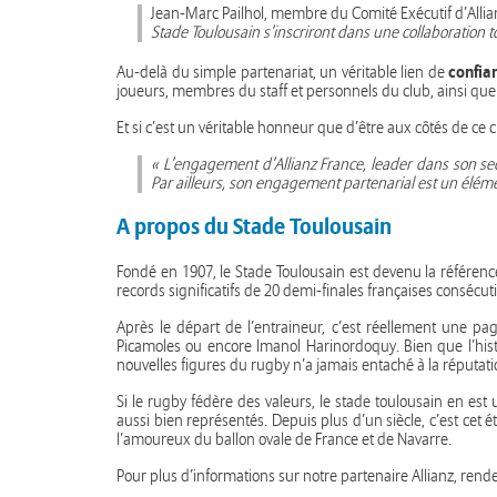
Jean-Marc Pailhol, membre du Comité Exécutif d’Allia
Stade Toulousain s’inscriront dans une collaboration t
confia
Au-delà du simple partenariat, un véritable lien de
joueurs, membres du staff et personnels du club, ainsi q
Et si c’est un véritable honneur que d’être aux côtés de ce 
« L’engagement d’Allianz France, leader dans son sect
Par ailleurs, son engagement partenarial est un élé
A propos du Stade Toulousain
Fondé en 1907, le Stade Toulousain est devenu la référen
records significatifs de 20 demi-finales françaises consécut
Après le départ de l’entraineur, c’est réellement une p
Picamoles ou encore Imanol Harinordoquy. Bien que l’histo
nouvelles figures du rugby n’a jamais entaché à la réputat
Si le rugby fédère des valeurs, le stade toulousain en est un
aussi bien représentés. Depuis plus d’un siècle, c’est cet é
l’amoureux du ballon ovale de France et de Navarre.
Pour plus d’informations sur notre partenaire Allianz, ren